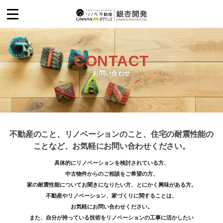
CONTACT
WHAT’S ギンナンスタイル？
お問い合わせ
銀杏開発について
実績紹介
不動産のこと、リノベーションのこと、
住宅の耐震性能の
ことなど、お気軽にお問い合わせください。
ショールーム
具体的にリノベーションを検討されている方、
en stol
中古物件からのご相談をご希望の方、
家の耐震性能についてお聞きになりたい方、とにかく興味がある方。
不動産やリノベーション、家づくりに関することは、
災害復旧に関する紹介
お気軽にお問い合わせください。
また、自分が持っている技術をリノベーションの工事に活かしたい