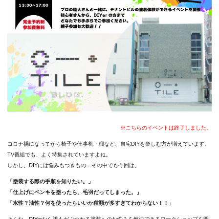
STAFF
お知らせ
会社概要
お問い合わせ
※こちらのイベントは終了しました。
コロナ禍になってから椅子や仕事机・棚など、自宅DIYを楽しむ方が増えています。
TV番組でも、よく特集されていますよね。
しかし、DIYには悩みもつきもの…その中でも今回は、
「塗装する際の手順を知りたい。」
「仕上げにペンキを塗ったら、毛羽だってしまった。」
「水性？油性？何を使ったらいいか種類が多すぎてわからない！！」
そんな、DIYerなら誰もがぶつかる塗装へのお悩みを解決できるワークショップを開