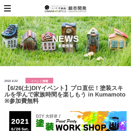
NEWS
WHAT’S ギンナンスタイル？
新着情報
銀杏開発について
実績紹介
2021.6.22
イベント情報
ショールーム
【6/26(土)DIYイベント】プロ直伝！塗装スキ
ルを学んで家族時間を楽しもう in Kumamoto
※参加費無料
en stol
災害復旧に関する紹介