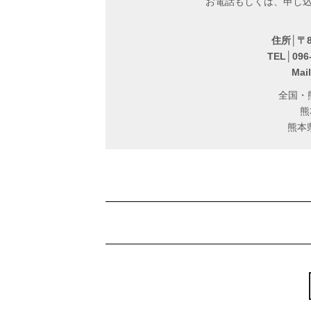
お電話もしくは、申し
住所│〒8
TEL│096
Mail
全国・
熊
熊本県