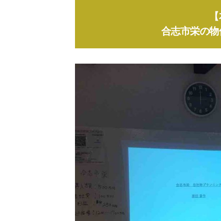
【
合志市栄の物