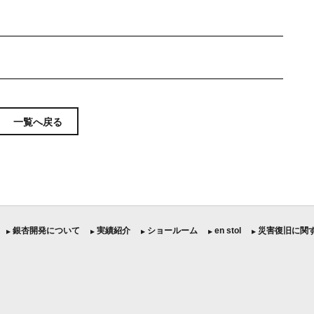
一覧へ戻る
︎ 銀杏開発について
︎ 実績紹介
︎ ショールーム
︎ en stol
︎ 災害復旧に関
▶
▶
▶
▶
▶