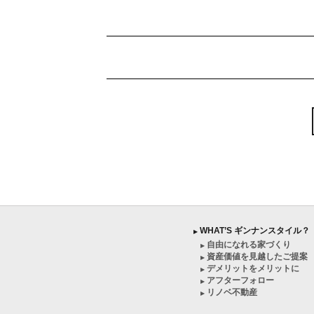
︎ WHAT’S ギンナンスタイル？
▶
︎ 自由になれる家づくり
▶
︎ 資産価値を見越したご提案
▶
︎ デメリットをメリットに
▶
︎ アフターフォロー
▶
︎ リノベ不動産
▶